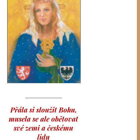
Přála si sloužit Bohu,
musela se ale obětovat
své zemi a českému
lidu