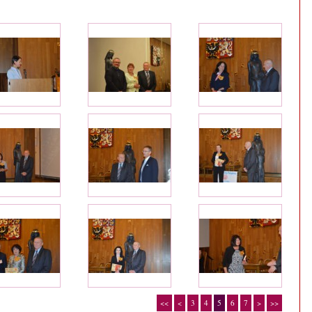
<<
<
3
4
5
6
7
>
>>