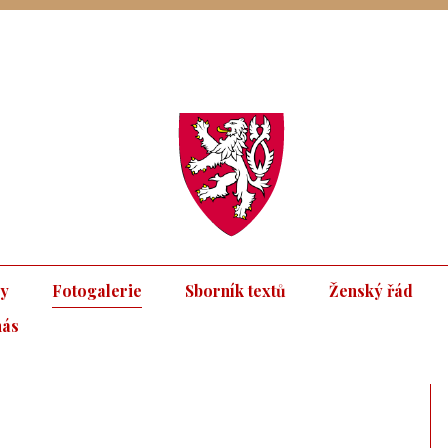
ky
Fotogalerie
Sborník textů
Ženský řád
nás