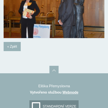
« Zpět
Eliška Přemyslovna
Vytvořeno službou
Webnode
STANDARDNÍ VERZE