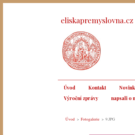
eliskapremyslovna.cz
Úvod
Kontakt
Novin
Výroční zprávy
napsali o 
Úvod
>
Fotogalerie
>
9.JPG