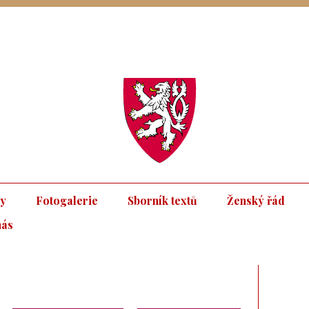
ky
Fotogalerie
Sborník textů
Ženský řád
nás