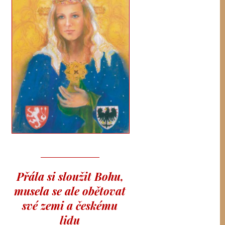
Přála si sloužit Bohu,
musela se ale obětovat
své zemi a českému
lidu