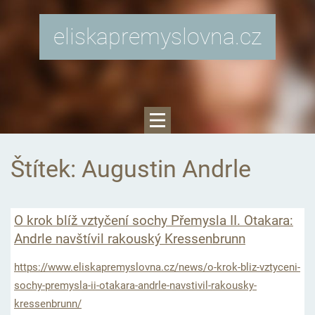
eliskapremyslovna.cz
Štítek: Augustin Andrle
O krok blíž vztyčení sochy Přemysla II. Otakara:
Andrle navštívil rakouský Kressenbrunn
https://www.eliskapremyslovna.cz/news/o-krok-bliz-vztyceni-
sochy-premysla-ii-otakara-andrle-navstivil-rakousky-
kressenbrunn/