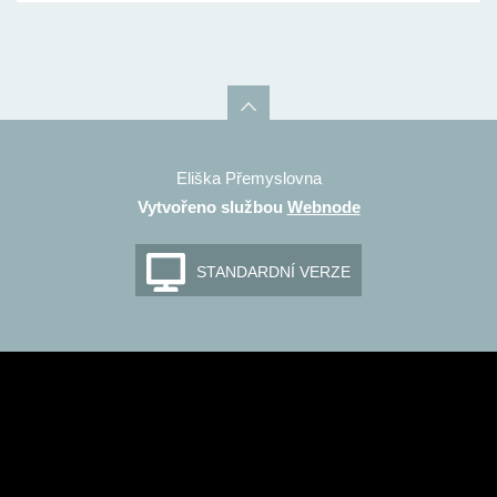
Eliška Přemyslovna
Vytvořeno službou
Webnode
STANDARDNÍ VERZE